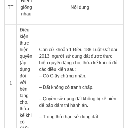
Điểm
TT
giống
Nội dung
nhau
Điều
kiện
thực
hiện
Căn cứ khoản 1 Điều 188 Luật Đất đai
quyền
2013, người sử dụng đất được thực
(áp
hiện quyền tặng cho, thừa kế khi có đủ
dụng
các điều kiện sau:
đối
– Có Giấy chứng nhận.
với
1
– Đất không có tranh chấp.
bên
tặng
– Quyền sử dụng đất không bị kê biên
cho,
để bảo đảm thi hành án.
thừa
kế khi
– Trong thời hạn sử dụng đất.
có