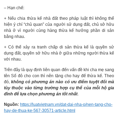
– Hạn chế:
+ Nếu chia thừa kế nhà đất theo pháp luật thì không thể
hiện ý chí “chủ quan” của người sử dụng đất, chủ sở hữu
nhà ở vì người cùng hàng thừa kế hưởng phần di sản
bằng nhau.
+ Có thể xảy ra tranh chấp di sản thừa kế là quyền sử
dụng đất, quyền sở hữu nhà ở giữa những người thừa kế
với nhau.
Trên đây là quy định liên quan đến vấn đề khi cha mẹ sang
tên Sổ đỏ cho con thì nên tặng cho hay để thừa kế. Theo
đó,
không có phương án nào có ưu điểm tuyệt đối mà
tùy thuộc vào từng trường hợp cụ thể của mỗi hộ gia
đình để lựa chọn phương án tốt nhất
.
Nguồn:
https://luatvietnam.vn/dat-dai-nha-o/nen-tang-cho-
hay-de-thua-ke-567-30571-article.html