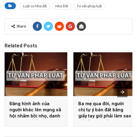
Luật sư Nhà đất
Nhà Đất
Tư vấn pháp luật
Share
Related Posts
Đăng hình ảnh của
Ba mẹ qua đời, người
người khác lên mạng xã
chị tự ý bán đất bằng
hội nhằm bồi nhọ, danh
giấy tay giờ phải làm sao
dự, nhân phẩm thì có vi
để bảo vệ quyền lợi?
phạm pháp luật không?