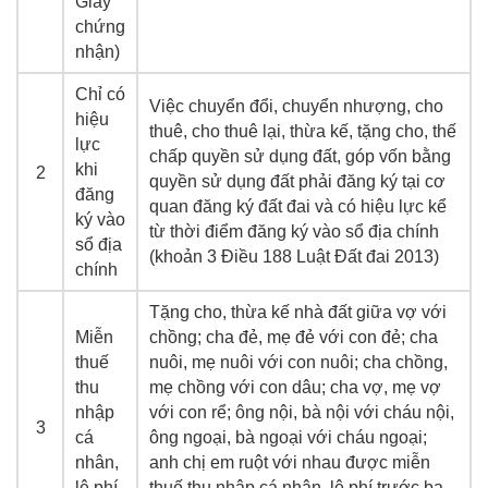
Giấy
chứng
nhận)
Chỉ có
Việc chuyển đổi, chuyển nhượng, cho
hiệu
thuê, cho thuê lại, thừa kế, tặng cho, thế
lực
chấp quyền sử dụng đất, góp vốn bằng
khi
2
quyền sử dụng đất phải đăng ký tại cơ
đăng
quan đăng ký đất đai và có hiệu lực kể
ký vào
từ thời điểm đăng ký vào sổ địa chính
sổ địa
(khoản 3 Điều 188 Luật Đất đai 2013)
chính
Tặng cho, thừa kế nhà đất giữa vợ với
Miễn
chồng; cha đẻ, mẹ đẻ với con đẻ; cha
thuế
nuôi, mẹ nuôi với con nuôi; cha chồng,
thu
mẹ chồng với con dâu; cha vợ, mẹ vợ
nhập
với con rể; ông nội, bà nội với cháu nội,
3
cá
ông ngoại, bà ngoại với cháu ngoại;
nhân,
anh chị em ruột với nhau được miễn
lệ phí
thuế thu nhập cá nhân, lệ phí trước bạ