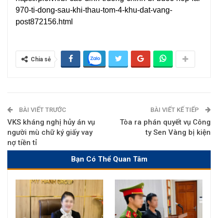
970-ti-dong-sau-khi-thau-tom-4-khu-dat-vang-
post872156.html
Chia sẻ
BÀI VIẾT TRƯỚC
BÀI VIẾT KẾ TIẾP
VKS kháng nghị hủy án vụ
Tòa ra phán quyết vụ Công
người mù chữ ký giấy vay
ty Sen Vàng bị kiện
nợ tiền tỉ
Bạn Có Thể Quan Tâm