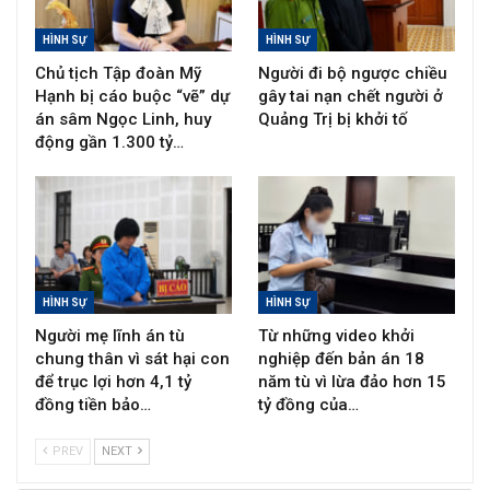
HÌNH SỰ
HÌNH SỰ
Chủ tịch Tập đoàn Mỹ
Người đi bộ ngược chiều
Hạnh bị cáo buộc “vẽ” dự
gây tai nạn chết người ở
án sâm Ngọc Linh, huy
Quảng Trị bị khởi tố
động gần 1.300 tỷ…
HÌNH SỰ
HÌNH SỰ
Người mẹ lĩnh án tù
Từ những video khởi
chung thân vì sát hại con
nghiệp đến bản án 18
để trục lợi hơn 4,1 tỷ
năm tù vì lừa đảo hơn 15
đồng tiền bảo…
tỷ đồng của…
PREV
NEXT