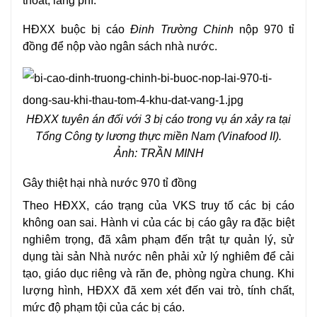
thoát, lãng phí.
HĐXX buộc bị cáo
Đinh Trường Chinh
nộp 970 tỉ
đồng để nộp vào ngân sách nhà nước.
HĐXX tuyên án đối với 3 bị cáo trong vụ án xảy ra tại
Tổng Công ty lương thực miền Nam (Vinafood II).
Ảnh: TRẦN MINH
Gây thiệt hại nhà nước 970 tỉ đồng
Theo HĐXX, cáo trạng của VKS truy tố các bị cáo
không oan sai. Hành vi của các bị cáo gây ra đặc biệt
nghiêm trọng, đã xâm phạm đến trật tự quản lý, sử
dụng tài sản Nhà nước nên phải xử lý nghiêm để cải
tạo,
giáo dục
riêng và răn đe, phòng ngừa chung. Khi
lượng hình, HĐXX đã xem xét đến vai trò, tính chất,
mức độ phạm tội của các bị cáo.