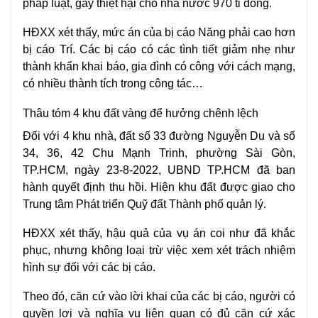
pháp luật, gây thiệt hại cho nhà nước 970 tỉ đồng.
HĐXX xét thấy, mức án của bị cáo Năng phải cao hơn
bị cáo Trí. Các bị cáo có các tình tiết giảm nhẹ như
thành khẩn khai báo, gia đình có công với cách mạng,
có nhiều thành tích trong công tác…
Thâu tóm 4 khu đất vàng để hưởng chênh lệch
Đối với 4 khu nhà, đất số 33 đường Nguyễn Du và số
34, 36, 42 Chu Mạnh Trinh, phường
Sài Gòn
,
TP.HCM, ngày 23-8-2022, UBND TP.HCM đã ban
hành quyết định thu hồi. Hiện khu đất được giao cho
Trung tâm Phát triển Quỹ đất Thành phố quản lý.
HĐXX xét thấy, hậu quả của vụ án coi như đã khắc
phục, nhưng không loại trừ việc xem xét trách nhiệm
hình sự đối với các bị cáo.
Theo đó, căn cứ vào lời khai của các bị cáo, người có
quyền lợi và nghĩa vụ liên quan có đủ căn cứ xác