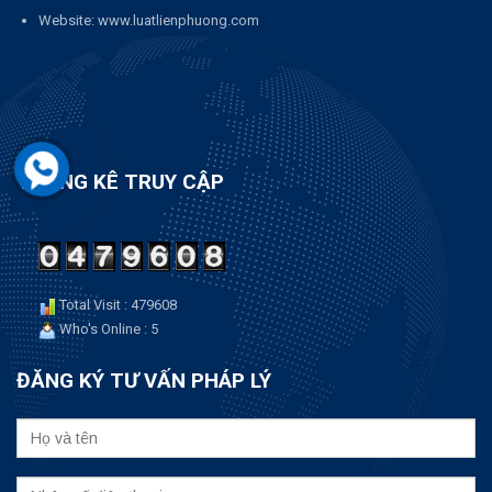
Website: www.luatlienphuong.com
THỐNG KÊ TRUY CẬP
Total Visit : 479608
Who's Online : 5
ĐĂNG KÝ TƯ VẤN PHÁP LÝ