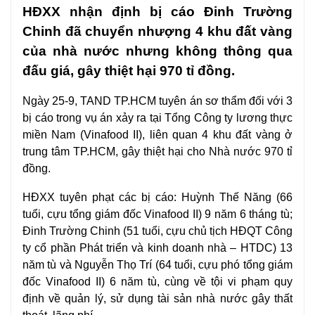
HĐXX nhận định bị cáo Đinh Trường
Chinh đã chuyển nhượng 4 khu đất vàng
của nhà nước nhưng không thông qua
đấu giá, gây thiệt hại 970 tỉ đồng.
Ngày 25-9, TAND TP.HCM tuyên án sơ thẩm đối với 3
bị cáo trong
vụ án
xảy ra tại Tổng Công ty lương thực
miền Nam (Vinafood II), liên quan 4 khu đất vàng ở
trung tâm TP.HCM, gây thiệt hại cho Nhà nước 970 tỉ
đồng.
HĐXX tuyên phạt các bị cáo: Huỳnh Thế Năng (66
tuổi, cựu tổng giám đốc Vinafood II) 9 năm 6 tháng tù;
Đinh Trường Chinh (51 tuổi, cựu chủ tịch HĐQT Công
ty cổ phần Phát triển và kinh doanh nhà – HTDC) 13
năm tù và Nguyễn Thọ Trí (64 tuổi, cựu phó tổng giám
đốc Vinafood II) 6 năm tù, cùng về tội vi phạm quy
định về
quản lý
, sử dụng tài sản nhà nước gây thất