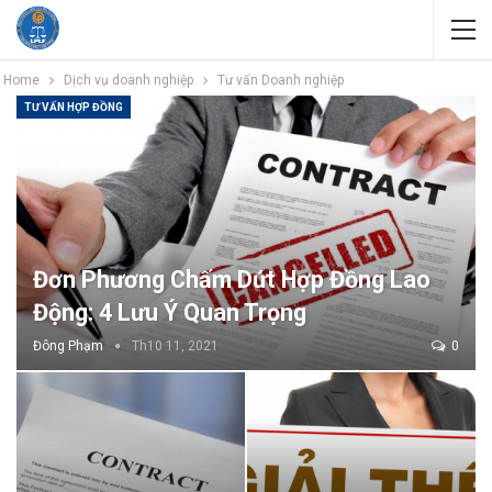
Home
Dịch vụ doanh nghiệp
Tư vấn Doanh nghiệp
TƯ VẤN HỢP ĐỒNG
Đơn Phương Chấm Dứt Hợp Đồng Lao
Động: 4 Lưu Ý Quan Trọng
Đông Phạm
Th10 11, 2021
0