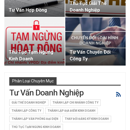
Thủ Tục Giải Thể
Tư Vấn Hợp Đồng
Doanh Nghiệp
Thủ Tục Tạm Ngừng
Tư Vấn Chuyển Đổi
Kinh Doanh
Công Ty
Phân Loại Chuyên Mục
Tư Vấn Doanh Nghiệp
GIẢI THỂ DOANH NGHIỆP
THÀNH LẬP CHI NHÁNH CÔNG TY
THÀNH LẬP CÔNG TY
THÀNH LẬP ĐỊA ĐIỂM KINH DOANH
THÀNH LẬP VĂN PHÒNG ĐẠI DIỆN
THAY ĐỔI ĐĂNG KÝ KINH DOANH
THỦ TỤC TẠM NGỪNG KINH DOANH