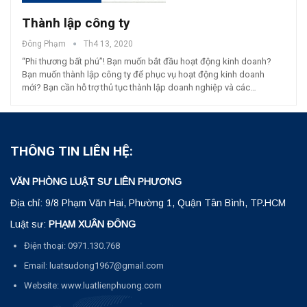
Thành lập công ty
Đông Phạm
Th4 13, 2020
“Phi thương bất phú”! Bạn muốn bắt đầu hoạt động kinh doanh?
Bạn muốn thành lập công ty để phục vụ hoạt động kinh doanh
mới? Bạn cần hỗ trợ thủ tục thành lập doanh nghiệp và các…
THÔNG TIN LIÊN HỆ:
VĂN PHÒNG LUẬT SƯ LIÊN PHƯƠNG
Địa chỉ: 9/8 Phạm Văn Hai, Phường 1, Quận Tân Bình, TP.HCM
Luật sư:
PHẠM XUÂN ĐÔNG
Điện thoại: 0971.130.768
Email: luatsudong1967@gmail.com
Website: www.luatlienphuong.com