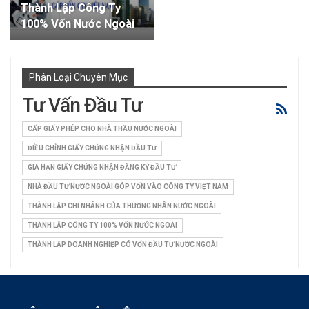
Thành Lập Công Ty
100% Vốn Nước Ngoài
Phân Loại Chuyên Mục
Tư Vấn Đầu Tư
CẤP GIẤY PHÉP CHO NHÀ THẦU NƯỚC NGOÀI
ĐIỀU CHỈNH GIẤY CHỨNG NHẬN ĐẦU TƯ
GIA HẠN GIẤY CHỨNG NHẬN ĐĂNG KÝ ĐẦU TƯ
NHÀ ĐẦU TƯ NƯỚC NGOÀI GÓP VỐN VÀO CÔNG TY VIỆT NAM
THÀNH LẬP CHI NHÁNH CỦA THƯƠNG NHÂN NƯỚC NGOÀI
THÀNH LẬP CÔNG TY 100% VỐN NƯỚC NGOÀI
THÀNH LẬP DOANH NGHIỆP CÓ VỐN ĐẦU TƯ NƯỚC NGOÀI