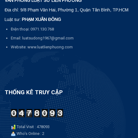
VĂN PHÒNG LUẬT SƯ LIÊN PHƯƠNG
Địa chỉ: 9/8 Phạm Văn Hai, Phường 1, Quận Tân Bình, TP.HCM
Luật sư:
PHẠM XUÂN ĐÔNG
Điện thoại: 0971.130.768
Email: luatsudong1967@gmail.com
Website: www.luatlienphuong.com
THỐNG KÊ TRUY CẬP
Total Visit : 478093
Who's Online : 2