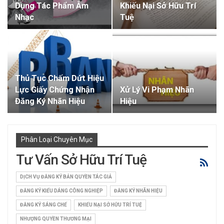
Dụng Tác Phẩm Âm
Khiếu Nại Sở Hữu Trí
Nhạc
Tuệ
Thủ Tục Chấm Dứt Hiệu
Lực Giấy Chứng Nhận
Xử Lý Vi Phạm Nhãn
Đăng Ký Nhãn Hiệu
Hiệu
Phân Loại Chuyên Mục
Tư Vấn Sở Hữu Trí Tuệ
DỊCH VỤ ĐĂNG KÝ BẢN QUYỀN TÁC GIẢ
ĐĂNG KÝ KIỂU DÁNG CÔNG NGHIỆP
ĐĂNG KÝ NHÃN HIỆU
ĐĂNG KÝ SÁNG CHẾ
KHIẾU NẠI SỞ HỮU TRÍ TUỆ
NHƯỢNG QUYỀN THƯƠNG MẠI