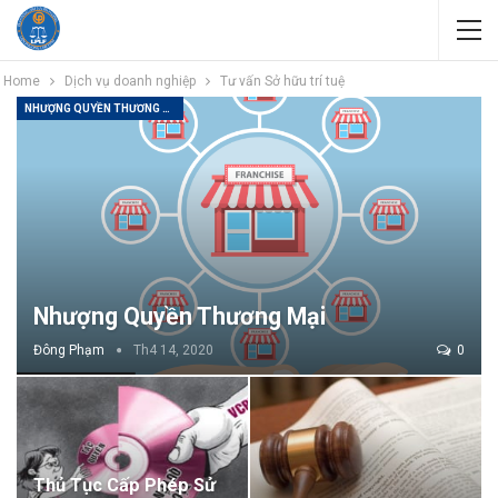
Home
Dịch vụ doanh nghiệp
Tư vấn Sở hữu trí tuệ
NHƯỢNG QUYỀN THƯƠNG MẠI
Nhượng Quyền Thương Mại
Đông Phạm
Th4 14, 2020
0
Thủ Tục Cấp Phép Sử