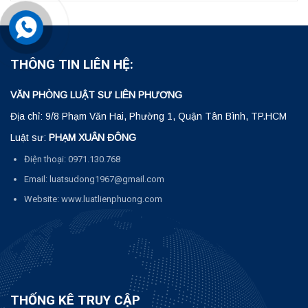
THÔNG TIN LIÊN HỆ:
VĂN PHÒNG LUẬT SƯ LIÊN PHƯƠNG
Địa chỉ: 9/8 Phạm Văn Hai, Phường 1, Quận Tân Bình, TP.HCM
Luật sư:
PHẠM XUÂN ĐÔNG
Điện thoại: 0971.130.768
Email: luatsudong1967@gmail.com
Website: www.luatlienphuong.com
THỐNG KÊ TRUY CẬP