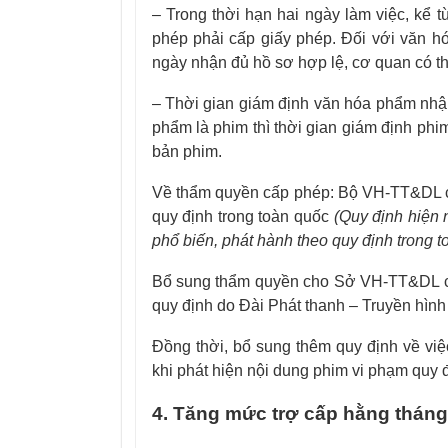
– Trong thời hạn hai ngày làm việc, kể
phép phải cấp giấy phép. Đối với văn hó
ngày nhận đủ hồ sơ hợp lệ, cơ quan có t
– Thời gian giám định văn hóa phẩm nhập
phẩm là phim thì thời gian giám định phi
bản phim.
Về thẩm quyền cấp phép: Bộ VH-TT&DL cấ
quy định trong toàn quốc
(Quy
định hiện 
phổ biến, phát hành theo quy định trong t
Bổ sung thẩm quyền cho Sở VH-TT&DL cấ
quy định do Đài Phát thanh – Truyền hìn
Đồng thời, bổ sung thêm quy định về vi
khi phát hiện nội dung phim vi phạm quy đ
4. Tăng mức trợ cấp hằng tháng