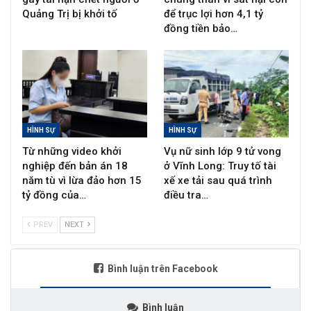
Quảng Trị bị khởi tố
để trục lợi hơn 4,1 tỷ
đồng tiền bảo…
HÌNH SỰ
HÌNH SỰ
Từ những video khởi
Vụ nữ sinh lớp 9 tử vong
nghiệp đến bản án 18
ở Vĩnh Long: Truy tố tài
năm tù vì lừa đảo hơn 15
xế xe tải sau quá trình
tỷ đồng của…
điều tra…
PREV
NEXT
Bình luận trên Facebook
Bình luận