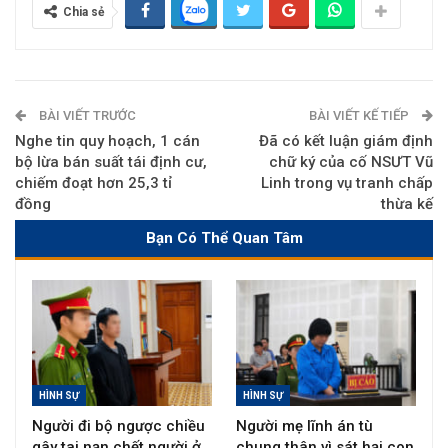
Chia sẻ
BÀI VIẾT TRƯỚC
BÀI VIẾT KẾ TIẾP
Nghe tin quy hoạch, 1 cán
Đã có kết luận giám định
bộ lừa bán suất tái định cư,
chữ ký của cố NSƯT Vũ
chiếm đoạt hơn 25,3 tỉ
Linh trong vụ tranh chấp
đồng
thừa kế
Bạn Có Thể Quan Tâm
HÌNH SỰ
HÌNH SỰ
Người đi bộ ngược chiều
Người mẹ lĩnh án tù
gây tai nạn chết người ở
chung thân vì sát hại con