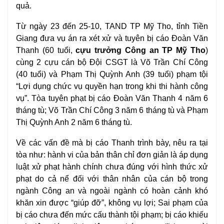
quả.
Từ ngày 23 đến 25-10, TAND TP Mỹ Tho, tỉnh Tiền
Giang đưa vụ án ra xét xử và tuyên bị cáo Đoàn Văn
Thanh (60 tuổi,
cựu trưởng Công an TP Mỹ Tho
)
cùng 2 cựu cán bộ Đội CSGT là Võ Trần Chí Công
(40 tuổi) và Phạm Thị Quỳnh Anh (39 tuổi) phạm tội
“Lợi dụng chức vụ quyền hạn trong khi thi hành công
vụ”. Tòa tuyên phạt bị cáo Đoàn Văn Thanh 4 năm 6
tháng tù; Võ Trần Chí Công 3 năm 6 tháng tù và Phạm
Thị Quỳnh Anh 2 năm 6 tháng tù.
Về các vấn đề mà bị cáo Thanh trình bày, nêu ra tại
tòa như: hành vi của bản thân chỉ đơn giản là áp dụng
luật xử phạt hành chính chưa đúng với hình thức xử
phạt do cả nể đối với thân nhân của cán bộ trong
ngành Công an và ngoài ngành có hoàn cảnh khó
khăn xin được “giúp đỡ”, không vụ lợi; Sai phạm của
bị cáo chưa đến mức cấu thành tội phạm; bị cáo khiếu