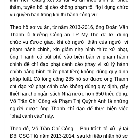
thẩm, tuyên bố bị cáo không phạm tội “lợi dụng chức
vụ quyền hạn trong khi thi hành công vụ”.
Theo
hồ sơ
vụ án, từ năm 2013-2016, ông Đoàn Văn
Thanh là trưởng Công an TP Mỹ Tho đã lợi dụng
chức vụ được giao, khi có người thân của người vi
phạm hành chính, xin giảm nhẹ hình thức xử phạt,
ông Thanh có bút phê vào biên bản vi phạm hành
chính để chỉ đạo phạt cảnh cáo (thay vì xử lý hành
chính bằng hình thức phạt tiền) không đúng quy định
pháp luật. Có tổng cộng 235 hồ sơ được ông Thanh
chỉ đạo xử phạt cảnh cáo không đúng quy định, gây
thiệt hại cho ngân sách Nhà nước hơn 650 triệu đồng.
Võ Trần Chí Công và Phạm Thị Quỳnh Anh là những
người được ông Thanh chỉ đạo để thực hiện việc
“phạt cảnh cáo” này.
Theo đó, Võ Trần Chí Công – Phụ trách tổ xử lý tại
Đội CSGT từ năm 2013-2014, sau khi tiếp nhận hồ sơ