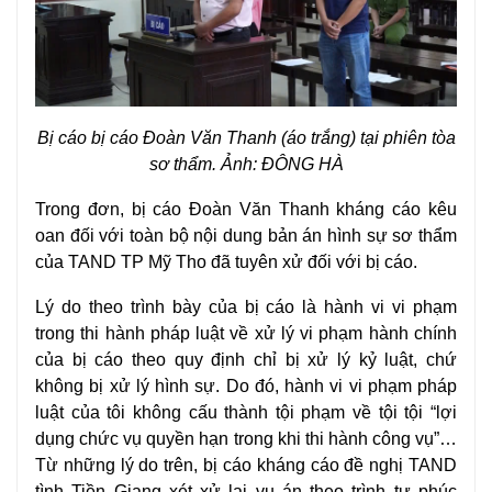
Bị cáo bị cáo
Đoàn Văn Thanh
(áo trắng) tại phiên tòa
sơ thẩm. Ảnh: ĐÔNG HÀ
Trong đơn, bị cáo Đoàn Văn Thanh kháng cáo kêu
oan đối với toàn bộ nội dung bản án hình sự sơ thẩm
của
TAND TP Mỹ Tho
đã tuyên xử đối với bị cáo.
Lý do theo trình bày của bị cáo là hành vi vi phạm
trong thi hành pháp luật về xử lý vi phạm hành chính
của bị cáo theo quy định chỉ bị xử lý kỷ luật, chứ
không bị xử lý hình sự. Do đó, hành vi vi phạm pháp
luật của tôi không cấu thành tội phạm về tội tội “lợi
dụng chức vụ quyền hạn trong khi thi hành công vụ”…
Từ những lý do trên, bị cáo kháng cáo đề nghị TAND
tình Tiền Giang xét xử lại
vụ án
theo trình tự phúc