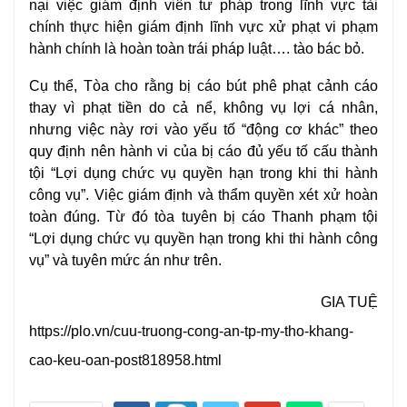
nại việc giám định viên tư pháp trong lĩnh vực
tài
chính
thực hiện giám định lĩnh vực xử phạt vi phạm
hành chính là hoàn toàn trái pháp luật…. tào bác bỏ.
Cụ thể, Tòa cho rằng bị cáo bút phê phạt cảnh cáo
thay vì phạt tiền do cả nể, không vụ lợi cá nhân,
nhưng việc này rơi vào yếu tố “động cơ khác” theo
quy định nên hành vi của bị cáo đủ yếu tố cấu thành
tội “Lợi dụng chức vụ quyền hạn trong khi thi hành
công vụ”. Việc giám định và thẩm quyền xét xử hoàn
toàn đúng. Từ đó tòa tuyên bị cáo Thanh phạm tội
“Lợi dụng chức vụ quyền hạn trong khi thi hành công
vụ” và tuyên mức án như trên.
GIA TUỆ
https://plo.vn/cuu-truong-cong-an-tp-my-tho-khang-
cao-keu-oan-post818958.html