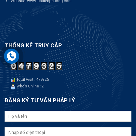
Website: www.luatlienphuong.com
THỐNG KÊ TRUY CẬP
Total Visit : 479325
Who's Online : 2
ĐĂNG KÝ TƯ VẤN PHÁP LÝ