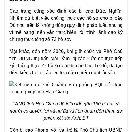
Cáo trạng cũng xác định các bị cáo Đức, Nghĩa,
Nhiệm dù biết việc chứng thực các hồ sơ cho bị cáo
Dũ như trên là không đúng quy định pháp luật, nhưng
vì “nể nang” nên vẫn thực hiện, rồi trình lãnh đạo ký
chứng thực tổng số 72 hồ sơ.
Mặt khác, đến năm 2020, khi giữ chức vụ Phó Chủ
tịch UBND thị trấn Mái Dầm, bị cáo Đức đã trực tiếp
ký chứng thực 27 hồ sơ cho bị cáo Dũ. Từ đó, đã tạo
điều kiện cho bị cáo Dũ lừa đảo
chiếm đoạt tài sản
.
TAND tỉnh Hậu Giang đã triệu tập gần 130 bị hại và
người có quyền lợi và nghĩa vụ liên quan đến tham dự
phiên xét xử. Ảnh: BT
Còn bị cáo Phong, với vai trò là Phó Chủ tịch UBND