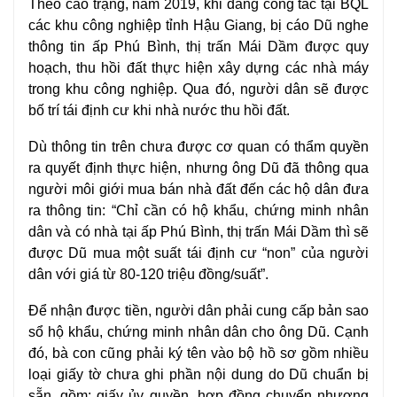
Theo cáo trạng, năm 2019, khi đang công tác tại BQL
các khu công nghiệp tỉnh Hậu Giang, bị cáo Dũ nghe
thông tin ấp Phú Bình, thị trấn Mái Dầm được quy
hoạch, thu hồi đất thực hiện xây dựng các nhà máy
trong khu công nghiệp. Qua đó, người dân sẽ được
bố trí tái định cư khi nhà nước thu hồi đất.
Dù thông tin trên chưa được cơ quan có thẩm quyền
ra quyết định thực hiện, nhưng ông Dũ đã thông qua
người môi giới
mua bán nhà đất
đến các hộ dân đưa
ra thông tin: “Chỉ cần có hộ khẩu, chứng minh nhân
dân và có nhà tại ấp Phú Bình, thị trấn Mái Dầm thì sẽ
được Dũ mua một suất tái định cư “non” của người
dân với giá từ 80-120 triệu đồng/suất”.
Để nhận được tiền, người dân phải cung cấp bản sao
sổ hộ khẩu, chứng minh nhân dân cho ông Dũ. Cạnh
đó, bà con cũng phải ký tên vào bộ
hồ sơ
gồm nhiều
loại giấy tờ chưa ghi phần nội dung do Dũ chuẩn bị
sẵn, gồm: giấy ủy quyền, hợp đồng chuyển nhượng