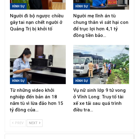
HÌNH SỰ
HÌNH SỰ
Người đi bộ ngược chiều
Người mẹ lĩnh án tù
gây tai nạn chết người ở
chung thân vì sát hại con
Quảng Trị bị khởi tố
để trục lợi hơn 4,1 tỷ
đồng tiền bảo…
HÌNH SỰ
HÌNH SỰ
Từ những video khởi
Vụ nữ sinh lớp 9 tử vong
nghiệp đến bản án 18
ở Vĩnh Long: Truy tố tài
năm tù vì lừa đảo hơn 15
xế xe tải sau quá trình
tỷ đồng của…
điều tra…
PREV
NEXT