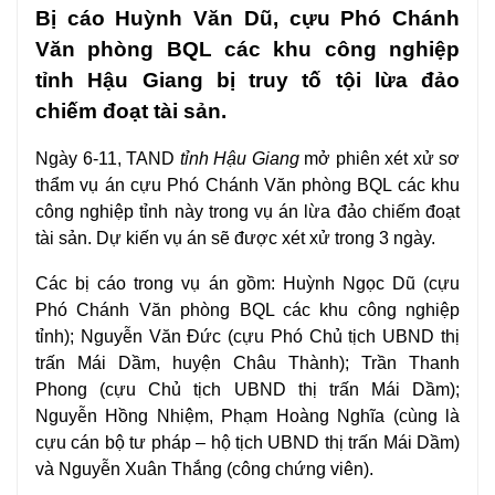
Bị cáo Huỳnh Văn Dũ, cựu Phó Chánh
Văn phòng BQL các khu công nghiệp
tỉnh Hậu Giang bị truy tố tội lừa đảo
chiếm đoạt tài sản.
Ngày 6-11, TAND
tỉnh Hậu Giang
mở phiên xét xử sơ
thẩm
vụ án
cựu Phó Chánh Văn phòng
BQL các khu
công nghiệp tỉnh
này trong vụ án lừa đảo chiếm đoạt
tài sản. Dự kiến vụ án sẽ được xét xử trong 3 ngày.
Các bị cáo trong vụ án gồm: Huỳnh Ngọc Dũ (cựu
Phó Chánh Văn phòng BQL các khu công nghiệp
tỉnh); Nguyễn Văn Đức (cựu Phó Chủ tịch UBND thị
trấn Mái Dầm, huyện Châu Thành); Trần Thanh
Phong (cựu Chủ tịch UBND thị trấn Mái Dầm);
Nguyễn Hồng Nhiệm, Phạm Hoàng Nghĩa (cùng là
cựu cán bộ tư pháp –
hộ tịch
UBND thị trấn Mái Dầm)
và Nguyễn Xuân Thắng (công chứng viên).