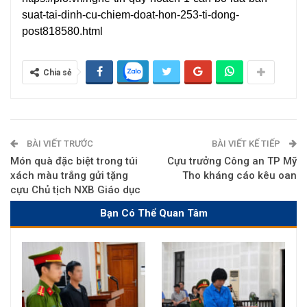
suat-tai-dinh-cu-chiem-doat-hon-253-ti-dong-
post818580.html
Chia sẻ
BÀI VIẾT TRƯỚC
BÀI VIẾT KẾ TIẾP
Món quà đặc biệt trong túi
Cựu trưởng Công an TP Mỹ
xách màu trắng gửi tặng
Tho kháng cáo kêu oan
cựu Chủ tịch NXB Giáo dục
Bạn Có Thể Quan Tâm