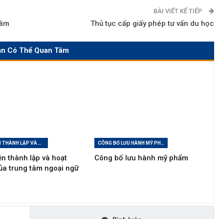
BÀI VIẾT KẾ TIẾP
tâm
Thủ tục cấp giấy phép tư vấn du học
ạn Có Thể Quan Tâm
ĐIỀU KIỆN THÀNH LẬP VÀ HOẠT ĐỘNG CỦA TRUNG TÂM NGOẠI NGỮ
CÔNG BỐ LƯU HÀNH MỸ PHẨM
ện thành lập và hoạt
Công bố lưu hành mỹ phẩm
ủa trung tâm ngoại ngữ