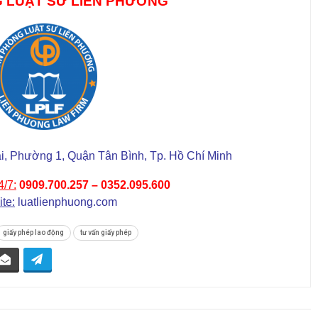
 LUẬT SƯ LIÊN PHƯƠNG
, Phường 1, Quận Tân Bình, Tp. Hồ Chí Minh
4/7:
0909.700.257 – 0352.095.600
te:
luatlienphuong.com
giấy phép lao động
tư vấn giấy phép