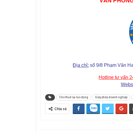
VĂN PHÒNG
Địa chỉ:
số 9/8 Phạm Văn Hai
Hotline tư vấn 2
Websi
Cho thuê lại lao động
Giấy phép doanh nghiệp
Chia sẻ