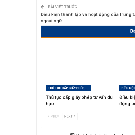
BÀI VIẾT TRƯỚC
Điều kiện thành lập và hoạt động của trung 
ngoại ngữ
B
THỦ TỤC CẤP GIẤY PHÉP TƯ VẤN DU HỌC
Thủ tục cấp giấy phép tư vấn du
Điều ki
học
động c
PREV
NEXT