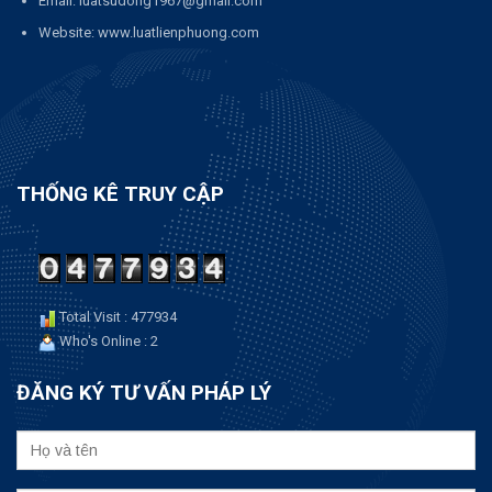
Email: luatsudong1967@gmail.com
Website: www.luatlienphuong.com
THỐNG KÊ TRUY CẬP
Total Visit : 477934
Who's Online : 2
ĐĂNG KÝ TƯ VẤN PHÁP LÝ