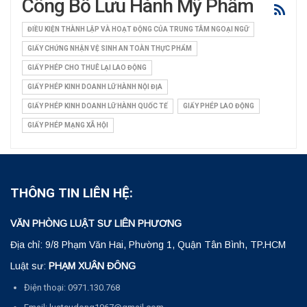
Công Bố Lưu Hành Mỹ Phẩm
ĐIỀU KIỆN THÀNH LẬP VÀ HOẠT ĐỘNG CỦA TRUNG TÂM NGOẠI NGỮ
GIẤY CHỨNG NHẬN VỆ SINH AN TOÀN THỰC PHẨM
GIẤY PHÉP CHO THUÊ LẠI LAO ĐỘNG
GIẤY PHÉP KINH DOANH LỮ HÀNH NỘI ĐỊA
GIẤY PHÉP KINH DOANH LỮ HÀNH QUỐC TẾ
GIẤY PHÉP LAO ĐỘNG
GIẤY PHÉP MẠNG XÃ HỘI
THÔNG TIN LIÊN HỆ:
VĂN PHÒNG LUẬT SƯ LIÊN PHƯƠNG
Địa chỉ: 9/8 Phạm Văn Hai, Phường 1, Quận Tân Bình, TP.HCM
Luật sư:
PHẠM XUÂN ĐÔNG
Điện thoại: 0971.130.768