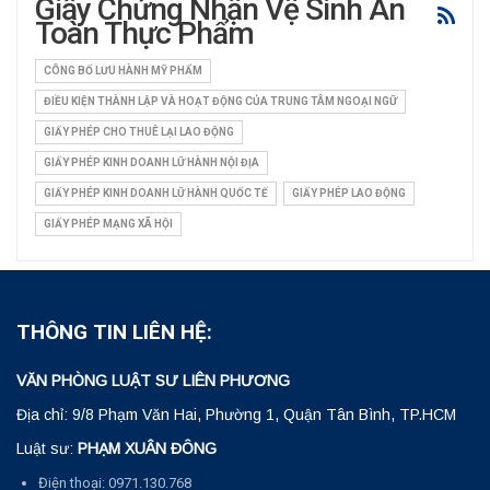
Giấy Chứng Nhận Vệ Sinh An
Toàn Thực Phẩm
CÔNG BỐ LƯU HÀNH MỸ PHẨM
ĐIỀU KIỆN THÀNH LẬP VÀ HOẠT ĐỘNG CỦA TRUNG TÂM NGOẠI NGỮ
GIẤY PHÉP CHO THUÊ LẠI LAO ĐỘNG
GIẤY PHÉP KINH DOANH LỮ HÀNH NỘI ĐỊA
GIẤY PHÉP KINH DOANH LỮ HÀNH QUỐC TẾ
GIẤY PHÉP LAO ĐỘNG
GIẤY PHÉP MẠNG XÃ HỘI
THÔNG TIN LIÊN HỆ:
VĂN PHÒNG LUẬT SƯ LIÊN PHƯƠNG
Địa chỉ: 9/8 Phạm Văn Hai, Phường 1, Quận Tân Bình, TP.HCM
Luật sư:
PHẠM XUÂN ĐÔNG
Điện thoại: 0971.130.768