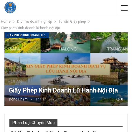
Home
Dịch vụ doanh nghiệp
Tư vấn Giấy phép
Giấy phép kinh doanh lữ hành nội địa
GIẤY PHÉP KINH DOANH LỮ HÀNH NỘI ĐỊA
Giấy Phép Kinh Doanh Lữ Hành Nội Địa
Đông Phạm
Th4 14, 2020
0
Phân Loại Chuyên Mục