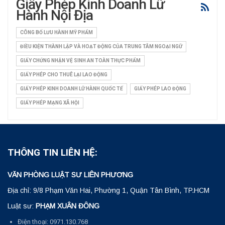
Giấy Phép Kinh Doanh Lữ
Hành Nội Địa
CÔNG BỐ LƯU HÀNH MỸ PHẨM
ĐIỀU KIỆN THÀNH LẬP VÀ HOẠT ĐỘNG CỦA TRUNG TÂM NGOẠI NGỮ
GIẤY CHỨNG NHẬN VỆ SINH AN TOÀN THỰC PHẨM
GIẤY PHÉP CHO THUÊ LẠI LAO ĐỘNG
GIẤY PHÉP KINH DOANH LỮ HÀNH QUỐC TẾ
GIẤY PHÉP LAO ĐỘNG
GIẤY PHÉP MẠNG XÃ HỘI
THÔNG TIN LIÊN HỆ:
VĂN PHÒNG LUẬT SƯ LIÊN PHƯƠNG
Địa chỉ: 9/8 Phạm Văn Hai, Phường 1, Quận Tân Bình, TP.HCM
Luật sư:
PHẠM XUÂN ĐÔNG
Điện thoại: 0971.130.768