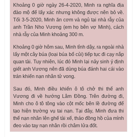
Khoảng 0 giờ ngày 26-4-2020, Minh ra nghĩa địa
đào mộ để lấy xác nhưng không được nên bỏ về.
Tối 3-5-2020, Minh ăn cơm và ngủ tại nhà rẫy của
anh Trần Nho Vương (em họ bên vợ Minh), cách
nhà rẫy của Minh khoảng 300 m.
Khoảng 0 giờ hôm sau, Minh tỉnh dậy, ra ngoài nhà
lấy một cây búa (loại búa bổ củi) tiếp tục đi cạy nắp
quan tài. Tuy nhiên, lúc đó Minh lại nảy sinh ý định
giết anh Vương nên đã dùng búa đánh hai cái vào
trán khiến nạn nhân tử vong.
Sau đó, Minh điều khiển ô tô chở thi thể anh
Vương đi về hướng Lâm Đồng. Trên đường đi,
Minh cho ô tô tông vào cột mốc bên lề đường để
tạo hiện trường vụ tai nạn. Tại đây, Minh đưa thi
thể nạn nhân lên ghế tài xế, tháo đồng hồ của mình
đeo vào tay nạn nhân rồi châm lửa đốt.