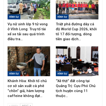
HÌNH SỰ
HÌNH SỰ
Vụ nữ sinh lớp 9 tử vong
Triệt phá đường dây cá
ở Vĩnh Long: Truy tố tài
độ World Cup 2026, khởi
xế xe tải sau quá trình
tố 17 đối tượng, dòng
điều tra…
tiền giao dịch…
HÌNH SỰ
HÌNH SỰ
Khánh Hòa: Khởi tố chủ
“Xẻ thịt” đất công tại
cơ sở sản xuất cà phê
Quảng Trị: Cựu Phó Chủ
“chồn” giả, hàm lượng
tịch huyện cùng 11
caffeine không đạt…
thuộc…
PREV
NEXT