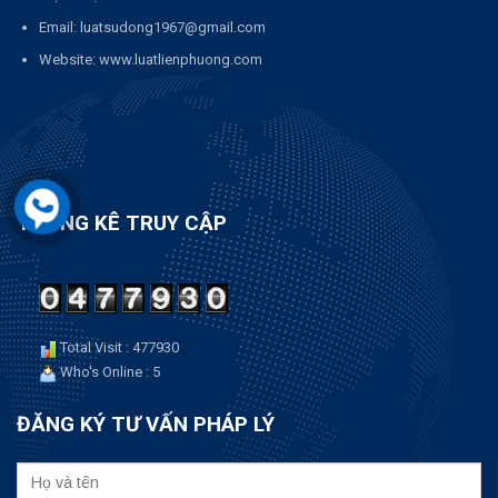
Email: luatsudong1967@gmail.com
Website: www.luatlienphuong.com
THỐNG KÊ TRUY CẬP
Total Visit : 477930
Who's Online : 5
ĐĂNG KÝ TƯ VẤN PHÁP LÝ