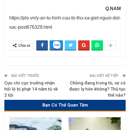
Q.NAM
https://plo.vn/y-an-tu-hinh-cuu-bi-thu-xa-giet-nguoi-dot-
xac-post676329.html
Chia sẻ
BÀI VIẾT TRƯỚC
BÀI VIẾT KẾ TIẾP
Cựu chi cục trưởng nhận
Chồng đang trong tù, vợ có
hối lộ bị phạt 14 năm tù về
được ly hôn không? Thủ tục
2 tội
thế nào?
Bạn Có Thể Quan Tâm