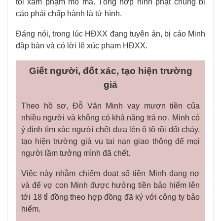
tội xâm phạm mồ mả. Tổng hợp hình phạt chung bị
cáo phải chấp hành là tử hình.
Đáng nói, trong lúc HĐXX đang tuyên án, bị cáo Minh
đập bàn và có lời lẽ xúc phạm HĐXX.
Giết người, đốt xác, tạo hiện trường
giả
Theo hồ sơ, Đỗ Văn Minh vay mượn tiền của
nhiều người và không có khả năng trả nợ. Minh có
ý định tìm xác người chết đưa lên ô tô rồi đốt cháy,
tạo hiện trường giả vụ tai nạn giao thông để mọi
người lầm tưởng mình đã chết.
Việc này nhằm chiếm đoạt số tiền Minh đang nợ
và để vợ con Minh được hưởng tiền bảo hiểm lên
tới 18 tỉ đồng theo hợp đồng đã ký với công ty bảo
hiểm.