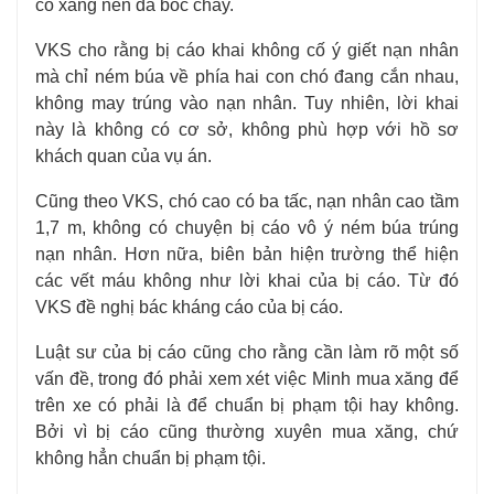
có xăng nên đã bốc cháy.
VKS cho rằng bị cáo khai không cố ý giết nạn nhân
mà chỉ ném búa về phía hai con chó đang cắn nhau,
không may trúng vào nạn nhân. Tuy nhiên, lời khai
này là không có cơ sở, không phù hợp với hồ sơ
khách quan của vụ án.
Cũng theo VKS, chó cao có ba tấc, nạn nhân cao tầm
1,7 m, không có chuyện bị cáo vô ý ném búa trúng
nạn nhân. Hơn nữa, biên bản hiện trường thể hiện
các vết máu không như lời khai của bị cáo. Từ đó
VKS đề nghị bác kháng cáo của bị cáo.
Luật sư của bị cáo cũng cho rằng cần làm rõ một số
vấn đề, trong đó phải xem xét việc Minh mua xăng để
trên xe có phải là để chuẩn bị phạm tội hay không.
Bởi vì bị cáo cũng thường xuyên mua xăng, chứ
không hẳn chuẩn bị phạm tội.