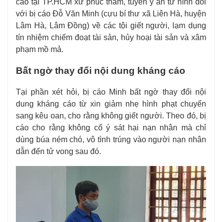
cao tại TP.HCM xử phúc thẩm, tuyên y án tử hình đối
với bị cáo Đỗ Văn Minh (cựu bí thư xã Liên Hà, huyện
Lâm Hà, Lâm Đồng) về các tội giết người, lạm dụng
tín nhiệm chiếm đoạt tài sản, hủy hoại tài sản và xâm
phạm mồ mả.
Bất ngờ thay đổi nội dung kháng cáo
Tại phần xét hỏi, bị cáo Minh bất ngờ thay đổi nội
dung kháng cáo từ xin giảm nhẹ hình phạt chuyển
sang kêu oan, cho rằng không giết người. Theo đó, bị
cáo cho rằng không cố ý sát hại nạn nhân mà chỉ
dùng búa ném chó, vô tình trúng vào người nạn nhân
dẫn đến tử vong sau đó.