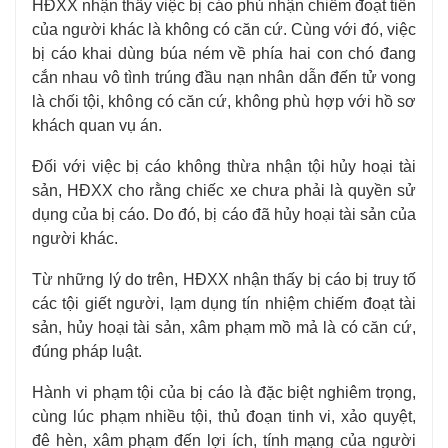
HĐXX nhận thấy việc bị cáo phủ nhận chiếm đoạt tiền
của người khác là không có căn cứ. Cùng với đó, việc
bị cáo khai dùng búa ném về phía hai con chó đang
cắn nhau vô tình trúng đầu nạn nhân dẫn đến tử vong
là chối tội, không có căn cứ, không phù hợp với hồ sơ
khách quan vụ án.
Đối với việc bị cáo không thừa nhận tội hủy hoại tài
sản, HĐXX cho rằng chiếc xe chưa phải là quyền sử
dụng của bị cáo. Do đó, bị cáo đã hủy hoại tài sản của
người khác.
Từ những lý do trên, HĐXX nhận thấy bị cáo bị truy tố
các tội giết người, lạm dụng tín nhiệm chiếm đoạt tài
sản, hủy hoại tài sản, xâm phạm mồ mả là có căn cứ,
đúng pháp luật.
Hành vi phạm tội của bị cáo là đặc biệt nghiêm trọng,
cùng lúc phạm nhiều tội, thủ đoạn tinh vi, xảo quyệt,
đê hèn, xâm phạm đến lợi ích, tính mạng của người