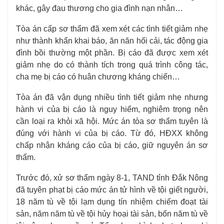
khác, gây đau thương cho gia đình nạn nhân…
Tòa án cấp sơ thẩm đã xem xét các tình tiết giảm nhẹ
như thành khẩn khai báo, ăn năn hối cải, tác động gia
đình bồi thường một phần. Bị cáo đã được xem xét
giảm nhẹ do có thành tích trong quá trình công tác,
cha mẹ bị cáo có huân chương kháng chiến…
Tòa án đã vận dụng nhiều tình tiết giảm nhẹ nhưng
hành vi của bị cáo là nguy hiểm, nghiêm trọng nên
cần loại ra khỏi xã hội. Mức án tòa sơ thẩm tuyên là
đúng với hành vi của bị cáo. Từ đó, HĐXX không
chấp nhận kháng cáo của bị cáo, giữ nguyên án sơ
thẩm.
Trước đó, xử sơ thẩm ngày 8-1, TAND tỉnh Đắk Nông
đã tuyên phạt bị cáo mức án tử hình về tội giết người,
18 năm tù về tội lạm dụng tín nhiệm chiếm đoạt tài
sản, năm năm tù về tội hủy hoại tài sản, bốn năm tù về