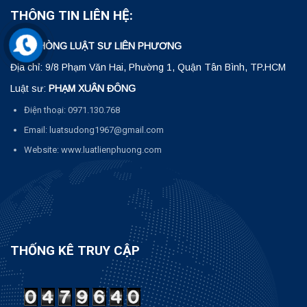
THÔNG TIN LIÊN HỆ:
VĂN PHÒNG LUẬT SƯ LIÊN PHƯƠNG
Địa chỉ: 9/8 Phạm Văn Hai, Phường 1, Quận Tân Bình, TP.HCM
Luật sư:
PHẠM XUÂN ĐÔNG
Điện thoại: 0971.130.768
Email: luatsudong1967@gmail.com
Website: www.luatlienphuong.com
THỐNG KÊ TRUY CẬP