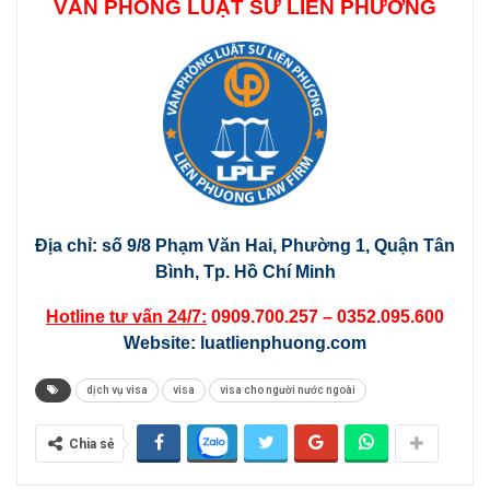
VĂN PHÒNG LUẬT SƯ LIÊN PHƯƠNG
Địa chỉ: số 9/8 Phạm Văn Hai, Phường 1, Quận Tân
Bình, Tp. Hồ Chí Minh
Hotline tư vấn 24/7:
0909.700.257 – 0352.095.600
Website:
luatlienphuong.com
dịch vụ visa
visa
visa cho người nước ngoài
Chia sẻ