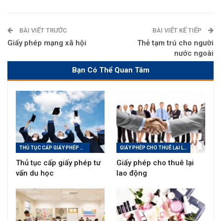
BÀI VIẾT TRƯỚC
BÀI VIẾT KẾ TIẾP
Giấy phép mạng xã hội
Thẻ tạm trú cho người
nước ngoài
Bạn Có Thể Quan Tâm
THỦ TỤC CẤP GIẤY PHÉP TƯ VẤN DU HỌC
GIẤY PHÉP CHO THUÊ LẠI LAO ĐỘNG
Thủ tục cấp giấy phép tư
Giấy phép cho thuê lại
vấn du học
lao động