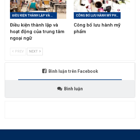
ĐIỀU KIỆN THÀNH LẬP VÀ HOẠT ĐỘNG CỦA TRUNG TÂM NGOẠI NGỮ
CÔNG BỐ LƯU HÀNH MỸ PHẨM
Điều kiện thành lập và
Công bố lưu hành mỹ
hoạt động của trung tâm
phẩm
ngoại ngữ
PREV
NEXT
Bình luận trên Facebook
Bình luận